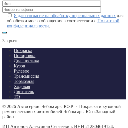
Я даю согласие на обработку персональных данных
для
обработки моего обращения в соответствии с
Политикой
конфиденциальности
.
Закрыть
Покраска
Полировка
Диагностика
Кузов
Рулевое
Трансмиссия
Тормозная
Ходовая
Двигатель
ТО
©
2026
Автосервис Чебоксары ЮЗР
·
Покраска и кузовной
ремонт легковых автомобилей Чебоксары Юго-Западный
район
ИП Антонов Александр Сергеевич, ИНН 212804619124,