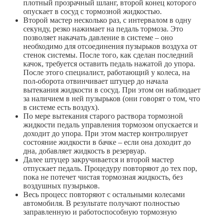
плотный прозрачный шланг, второй конец которого
опускает в сосуд с тормозной жидкостью.
Второй мастер несколько раз, с интервалом в одну
секунду, резко нажимает на педаль тормоза. Это
позволяет накачать давление в системе – оно
необходимо для отсоединения пузырьков воздуха от
стенок системы. После того, как сделан последний
качок, требуется оставить педаль нажатой до упора.
После этого специалист, работающий у колеса, на
пол-оборота отвинчивает штуцер до начала
вытекания жидкости в сосуд. При этом он наблюдает
за наличием в ней пузырьков (они говорят о том, что
в системе есть воздух).
По мере вытекания старого раствора тормозной
жидкости педаль управления тормозом опускается и
доходит до упора. При этом мастер контролирует
состояние жидкости в бачке – если она доходит до
дна, добавляет жидкость в резервуар.
Далее штуцер закручивается и второй мастер
отпускает педаль. Процедуру повторяют до тех пор,
пока не потечет чистая тормозная жидкость, без
воздушных пузырьков.
Весь процесс повторяют с остальными колесами
автомобиля. В результате получают полностью
заправленную и работоспособную тормозную