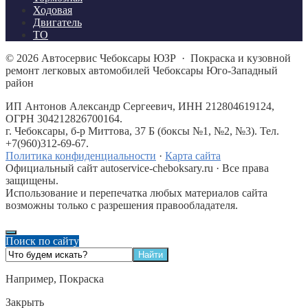
Ходовая
Двигатель
ТО
©
2026
Автосервис Чебоксары ЮЗР
·
Покраска и кузовной
ремонт легковых автомобилей Чебоксары Юго-Западный
район
ИП Антонов Александр Сергеевич, ИНН 212804619124,
ОГРН 304212826700164.
г. Чебоксары, б-р Миттова, 37 Б (боксы №1, №2, №3). Тел.
+7(960)312-69-67.
Политика конфиденциальности
·
Карта сайта
Официальный сайт autoservice-cheboksary.ru · Все права
защищены.
Использование и перепечатка любых материалов сайта
возможны только с разрешения правообладателя.
Поиск по сайту
Например,
Покраска
Закрыть