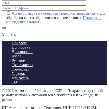
Я даю согласие на обработку персональных данных
для
обработки моего обращения в соответствии с
Политикой
конфиденциальности
.
Закрыть
Покраска
Полировка
Диагностика
Кузов
Рулевое
Трансмиссия
Тормозная
Ходовая
Двигатель
ТО
©
2026
Автосервис Чебоксары ЮЗР
·
Покраска и кузовной
ремонт легковых автомобилей Чебоксары Юго-Западный
район
ИП Антонов Александр Сергеевич, ИНН 212804619124,