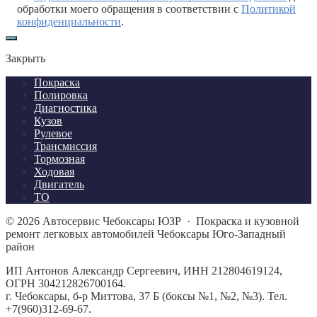
обработки моего обращения в соответствии с
Политикой
конфиденциальности
.
Закрыть
Покраска
Полировка
Диагностика
Кузов
Рулевое
Трансмиссия
Тормозная
Ходовая
Двигатель
ТО
©
2026
Автосервис Чебоксары ЮЗР
·
Покраска и кузовной
ремонт легковых автомобилей Чебоксары Юго-Западный
район
ИП Антонов Александр Сергеевич, ИНН 212804619124,
ОГРН 304212826700164.
г. Чебоксары, б-р Миттова, 37 Б (боксы №1, №2, №3). Тел.
+7(960)312-69-67.