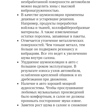
необработанной поверхности автомобиля
можно выделить зоны с высокой
вибронагруженностью.
В качестве шумоизоляции применены
дешевые и устаревшие решения.
Например, продукты переработки
войлока и тканей, холлофайберообразные
материалы. А также измельченные
остатки поролона, запаянные в пакеты.
Отмечается утончение металлических
поверхностей. Чем тоньше металл, тем
больше он подвержен резонансу и
вибрациям. Все это ведет к увеличению
шума внутри салона.
Ухудшение шумоизоляции в авто с
большим сроком эксплуатации. В
результате износа узлов автомобиля,
ослабления креплений обшивок и их
дребезжания при движении.
Наличие в авто хорошей мощной
аудиосистемы. Чтобы прослушивание
любимых музыкальных произведений
было комфортным, в салон не должны
проникать посторонние звуки извне.
Заметен рост шума в салоне и снижение