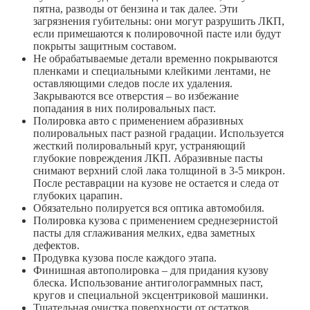
пятна, разводы от бензина и так далее. Эти
загрязнения губительны: они могут разрушить ЛКП,
если примешаются к полировочной пасте или будут
покрыты защитным составом.
Не обрабатываемые детали временно покрываются
пленками и специальными клейкими лентами, не
оставляющими следов после их удаления.
Закрываются все отверстия – во избежание
попадания в них полировальных паст.
Полировка авто с применением абразивных
полировальных паст разной градации. Используется
жесткий полировальный круг, устраняющий
глубокие повреждения ЛКП. Абразивные пасты
снимают верхний слой лака толщиной в 3-5 микрон.
После реставрации на кузове не остается и следа от
глубоких царапин.
Обязательно полируется вся оптика автомобиля.
Полировка кузова с применением среднезернистой
пасты для сглаживания мелких, едва заметных
дефектов.
Продувка кузова после каждого этапа.
Финишная автополировка – для придания кузову
блеска. Использование антиголограммных паст,
кругов и специальной эксцентриковой машинки.
Тщательная очистка поверхности от остатков