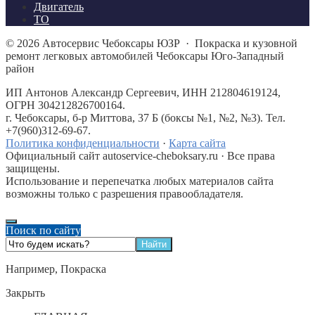
Двигатель
ТО
©
2026
Автосервис Чебоксары ЮЗР
·
Покраска и кузовной
ремонт легковых автомобилей Чебоксары Юго-Западный
район
ИП Антонов Александр Сергеевич, ИНН 212804619124,
ОГРН 304212826700164.
г. Чебоксары, б-р Миттова, 37 Б (боксы №1, №2, №3). Тел.
+7(960)312-69-67.
Политика конфиденциальности
·
Карта сайта
Официальный сайт autoservice-cheboksary.ru · Все права
защищены.
Использование и перепечатка любых материалов сайта
возможны только с разрешения правообладателя.
Поиск по сайту
Например,
Покраска
Закрыть