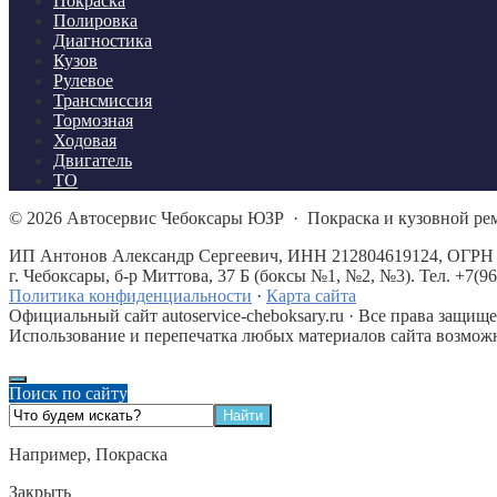
Покраска
Полировка
Диагностика
Кузов
Рулевое
Трансмиссия
Тормозная
Ходовая
Двигатель
ТО
©
2026
Автосервис Чебоксары ЮЗР
·
Покраска и кузовной р
ИП Антонов Александр Сергеевич, ИНН 212804619124, ОГРН 
г. Чебоксары, б-р Миттова, 37 Б (боксы №1, №2, №3). Тел. +7(96
Политика конфиденциальности
·
Карта сайта
Официальный сайт autoservice-cheboksary.ru · Все права защищ
Использование и перепечатка любых материалов сайта возможн
Поиск по сайту
Например,
Покраска
Закрыть