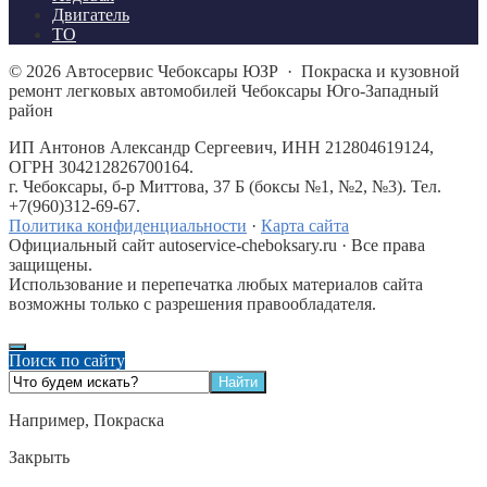
Двигатель
ТО
©
2026
Автосервис Чебоксары ЮЗР
·
Покраска и кузовной
ремонт легковых автомобилей Чебоксары Юго-Западный
район
ИП Антонов Александр Сергеевич, ИНН 212804619124,
ОГРН 304212826700164.
г. Чебоксары, б-р Миттова, 37 Б (боксы №1, №2, №3). Тел.
+7(960)312-69-67.
Политика конфиденциальности
·
Карта сайта
Официальный сайт autoservice-cheboksary.ru · Все права
защищены.
Использование и перепечатка любых материалов сайта
возможны только с разрешения правообладателя.
Поиск по сайту
Например,
Покраска
Закрыть