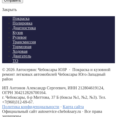
Отправить
Закрыть
Покраска
Полировка
Диагностика
Кузов
Рулевое
Трансмиссия
Тормозная
Ходовая
Двигатель
ТО
©
2026
Автосервис Чебоксары ЮЗР
·
Покраска и кузовной
ремонт легковых автомобилей Чебоксары Юго-Западный
район
ИП Антонов Александр Сергеевич, ИНН 212804619124,
ОГРН 304212826700164.
г. Чебоксары, б-р Миттова, 37 Б (боксы №1, №2, №3). Тел.
+7(960)312-69-67.
Политика конфиденциальности
·
Карта сайта
Официальный сайт autoservice-cheboksary.ru · Все права
защищены.